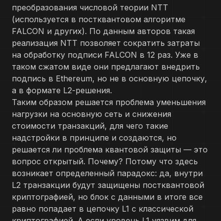
преобразования числовой теории NTT
(используется в постквантовом алгоритме
FALCON и других). По данным авторов такая
реализация NTT позволяет сократить затраты
на обработку подписи FALCON в 12 раз. Уже в
таком сжатом виде они предлагают внедрить
подпись в Ethereum, но не в основную цепочку,
а в формате L2-решения.
Таким образом решается проблема уменьшения
нагрузки на основную сеть и снижения
стоимости транзакций, для чего такие
надстройки в принципе и создаются, но
решается ли проблема квантовой защиты — это
вопрос открытый. Почему? Потому что здесь
возникает определенный парадокс: да, внутри
L2 транзакции будут защищены постквантовой
криптографией, но блок с данными в итоге все
равно попадает в цепочку L1 с классической
криптографией. А если уровень L1 уязвим для