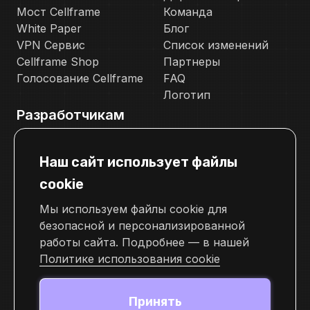
Мост Cellframe
Команда
White Paper
Блог
VPN Сервис
Список изменений
Cellframe Shop
Партнеры
Голосование Cellframe
FAQ
Логотип
Разработчикам
Документация
Наш сайт использует файлы
Телеграм канал для разработчиков
cookie
Свяжитесь с нами
Мы используем файлы cookie для
pr@cellframe.net
безопасной и персонализированной
tech_support@cellframe.net
работы сайта. Подробнее — в нашей
cellframe_support_ru
Политике использования cookie
Форма обратной связи
Принять