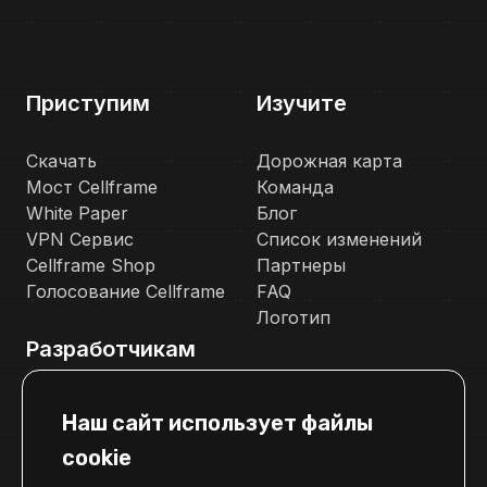
Приступим
Изучите
Скачать
Дорожная карта
Мост Cellframe
Команда
White Paper
Блог
VPN Сервис
Список изменений
Cellframe Shop
Партнеры
Голосование Cellframe
FAQ
Логотип
Разработчикам
Документация
Наш сайт использует файлы
Телеграм канал для разработчиков
cookie
Свяжитесь с нами