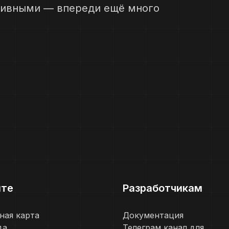
ктивными — впереди ещё много
ите
Разработчикам
ная карта
Документация
да
Телеграм канал для