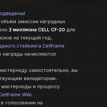
подведены
!
 объём эмиссии наградных
щено
2 миллиона CELL CF-20
для
оков на текущий год.
дного стейкинга Cellframe
се награды начисляются
.
 мастерноду самостоятельно, вы
ствующим валидаторам.
 мастерноды и процессу
Cellframe Wiki
.
 в голосовании на