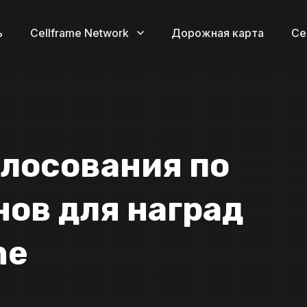
ь
Cellframe Network
Дорожная карта
Се
олосования по
нов для наград
me