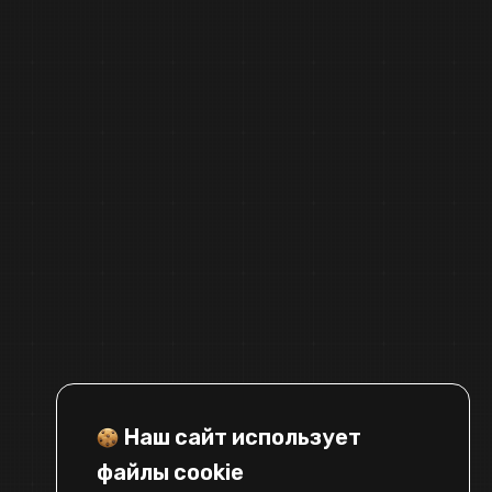
Свяжитесь с нами
Наш сайт использует
pr@cellframe.net
файлы cookie
tech_support@cellframe.net