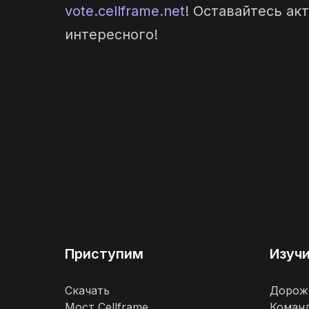
vote.cellframe.net
! Оставайтесь а
интересного!
Приступим
Изуч
Скачать
Дорож
Мост Cellframe
Коман