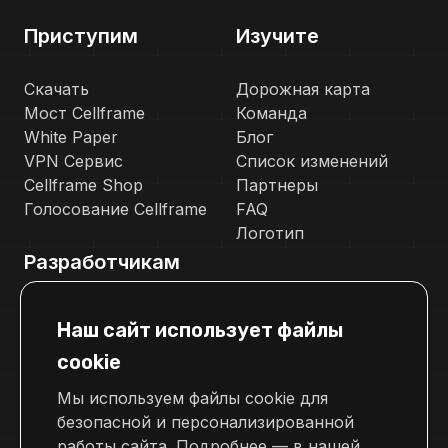
Приступим
Изучите
Скачать
Дорожная карта
Мост Cellframe
Команда
White Paper
Блог
VPN Сервис
Список изменений
Cellframe Shop
Партнеры
Голосование Cellframe
FAQ
Логотип
Разработчикам
Документация
Наш сайт использует файлы
Телеграм канал для разработчиков
cookie
Свяжитесь с нами
Мы используем файлы cookie для
pr@cellframe.net
безопасной и персонализированной
tech_support@cellframe.net
работы сайта. Подробнее — в нашей