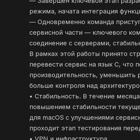
— Завершён ключевой этап разра
режима, начата интеграция функц
— Одновременно команда приступ
сервисной части — ключевого ком
соединение с серверами, стабиль
В рамках этой работы принято ст
перевести сервис на язык C, что 
производительность, уменьшить 
больше контроля над архитектуро
• Стабильность. В течение месяца
повышением стабильности текущей
для macOS с улучшениями сервисн
проходит этап тестирования пере
• VPN и инфраструктура.