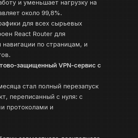
аботу и уменьшает нагрузку на
авляет около 99,8%.
рафики для всех сырьевых
оен React Router для
 навигации по страницам, и
ов.
нтово-защищенный VPN-сервис с
месяца стал полный перезапуск
т, переписанный с нуля: с
ми протоколами и