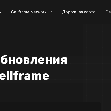
ь
Cellframe Network
Дорожная карта
Се
обновления
ellframe