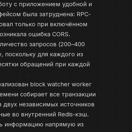
боту с приложением удобной и
фейсом была затруднена: RPC-
овал только при включённом
возникала ошибка CORS.
личество запросов (200–400
у, поскольку для каждого из
есятки обращений при каждой
ализован block watcher worker
емени собирает все транзакции
з двух независимых источников
нные во внутренний Redis-кэш.
ть информацию напрямую из